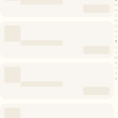
M
N
O
P
Q
R
S
T
U
V
W
X
Y
Z
#