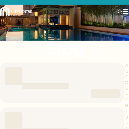
Stay
A
B
C
D
E
F
G
H
I
J
K
L